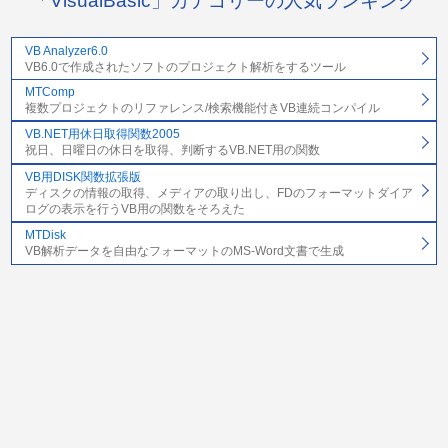
「VisualBasic」カテゴリーの人気ランキング
VB Analyzer6.0
VB6.0で作成されたソフトのプロジェクト解析をするツール
MTComp
複数プロジェクトのリファレンス/検索機能付きVB連続コンパイル
VB.NET用休日取得関数2005
祝日、日曜日の休日を取得、判断するVB.NET用の関数
VB用DISK関数拡張版
ディスクの情報の取得、メディアの取り出し、FDのフォーマットダイア
ログの表示を行うVB用の関数をそろえた
MTDisk
VB解析データを自由なフォーマットのMS-Word文書で生成