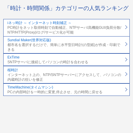
「時計・時間関係」カテゴリーの人気ランキング
iネッ時計 ～ インターネット時刻補正 ～
PC時計をネット取得時刻で自動補正、NTPサーバ/高機能GUI/負荷分散/
NTP/HTTP(Proxy)/ログ/サービス化が可能
Sundial Maker(世界対応版)
都市名を選択するだけで、簡単に水平型日時計(の型紙)が作成・印刷で
きる
ExTime
SNTPサーバに接続してパソコンの時計を合わせる
桜時計
インターネット上の、NTP/SNTPサーバーにアクセスして、パソコンの
内蔵時計の狂いを修正
TimeMachine(タイムマシン)
PCの内部時計を一時的に変更,停止させ、元の時間に戻せる