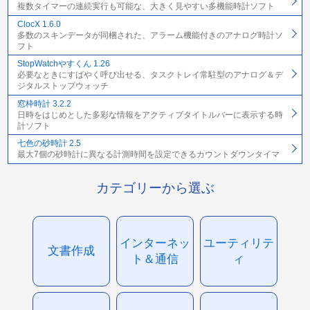
複数タイマーの連続実行も可能な、大きく見やすい多機能時計ソフト
ClocX 1.6.0
多数のスキンデータが同梱された、アラーム機能付きのアナログ時計ソ
フト
StopWatchやすくん 1.26
必要なときにすばやく呼び出せる、タスクトレイ常駐型のアナログ＆デ
ジタルストップウォッチ
窓枠時計 3.2.2
日時をはじめとした多彩な情報をアクティブタイトルバーに表示する時
計ソフト
七色の砂時計 2.5
最大7個の砂時計に異なる計測時間を設定できるカウントダウンタイマ
カテゴリーから選ぶ
インターネッ
ユーティリテ
文書作成
ト＆通信
ィ