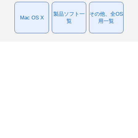
製品ソフト一
その他、全OS
Mac OS X
覧
用一覧