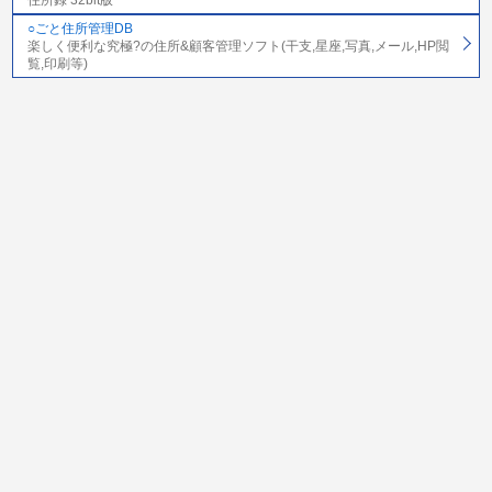
○ごと住所管理DB
楽しく便利な究極?の住所&顧客管理ソフト(干支,星座,写真,メール,HP閲
覧,印刷等)