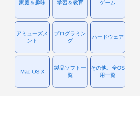
家庭＆趣味
学習＆教育
ゲーム
アミューズメ
プログラミン
ハードウェア
ント
グ
製品ソフト一
その他、全OS
Mac OS X
覧
用一覧