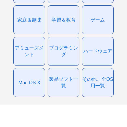
家庭＆趣味
学習＆教育
ゲーム
アミューズメ
プログラミン
ハードウェア
ント
グ
製品ソフト一
その他、全OS
Mac OS X
覧
用一覧