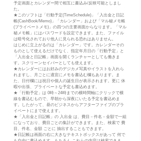
予定画面とカレンダー間で相互に書込み/反映可能としまし
た。
★このソフトは「行動予定(TimeSchedule)」「入出金と日記
帳(CashBook/Memo)」「カレンダー」および「マル秘メモ帳
(プライベートメモ)」の四つの主要画面からなります。「マル
秘メモ帳」にはパスワードを設定できます。また、ファイル
は暗号化されており他人に見られる恐れはありません。
はじめに立上がるのは「カレンダー」です。カレンダーその
ものとして使えるだけでなく、指定年月日の「行動予定」と
「入出金と日記帳」画面を開くランチャーとしても働きま
す。スクリーンセイバーとしても使えます。
★カレンダーにはお好みのデジカメ写真やイラストを入れら
れますし、月ごとに適宜にメモを書込む欄もあります。ま
た、日付欄には祝日や個人の誕生日が表示されます。更に 休
暇や出張、プライベートな予定も書込めます。
★「行動予定」は 0時～24時までの横時間軸にクリックで横
線を書込むもので、早朝から深夜にいたる予定を書込めま
す。したがって、昼のビジネスからアフターファイブのプラ
イベートにまで使えます。
★「入出金と日記帳」の 入出金 は、費目－件名－金額で一組
になっており、費目ごとの集計ができます。また、検索で 費
目、件名、金額 ごとに 抽出することもできます。
★日記帳は画面の右に大きなテキストボックスがあって 何で
も自由に書込めます。もちろん これらの内容は検索できま