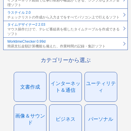
インターネット経由で仕事の依頼や確認ができる、シンプルなタスク管
理ソフト
ラステイル 2.0
チェックリストの作成から入力までをすべてパソコン上で行えるソフト
タイムデザイナー2 2.03
マウス操作だけで、テレビ番組表を模したタイムテーブルを作成できる
ソフト
WorktimeChecker 0.99d
簡易支払金額計算機能も備えた、作業時間の記録・集計ソフト
カテゴリーから選ぶ
インターネッ
ユーティリテ
文書作成
ト＆通信
ィ
画像＆サウン
ビジネス
パーソナル
ド