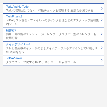
TodoAndNotTodo
Todoの管理だけでなく、行動チェックも管理する 履歴も参照できる
TaskPrize r.2
ToDoリスト管理・ファイルへのポインタ管理などのデスクトップ情報集
約ツール
秘書君2
簡単・高機能のスケジューラ/カレンダー タスクバー型のカレンダーも
使用可能
タイムデザイナー2
テレビ番組欄のイメージのままタイムテーブルをデザインして印刷とHT
ML表示を行う
ToDoViewer
タブでグループ化するToDo、スケジュール管理ツール