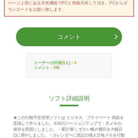
ページ上部にある共有機能でPCと情報共有して頂き、PCからダ
ウンロードをお願い致します。
コメント
ユーザーの評価(
人)：
0
0
コメント：
件
0
ソフト詳細説明
★この行動予定管理ソフトは ビジネス、プライベート 両面を
意識して作りました。今回のバージョンアップで・月メモの
保存を堅固にしました。・家計簿/こずかい帳の費目を大幅(2
1)に増やしました。・カレンダーに追記の個人日毎メモを行動