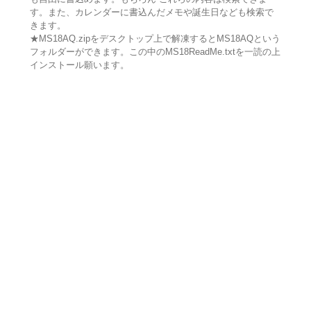
す。また、カレンダーに書込んだメモや誕生日なども検索で
きます。
★MS18AQ.zipをデスクトップ上で解凍するとMS18AQという
フォルダーができます。この中のMS18ReadMe.txtを一読の上
インストール願います。