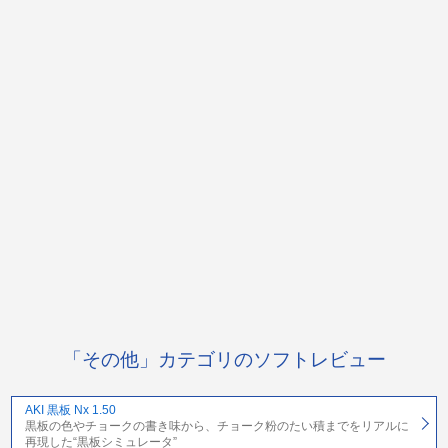
「その他」カテゴリのソフトレビュー
AKI 黒板 Nx 1.50
黒板の色やチョークの書き味から、チョーク粉のたい積までをリアルに
再現した“黒板シミュレータ”