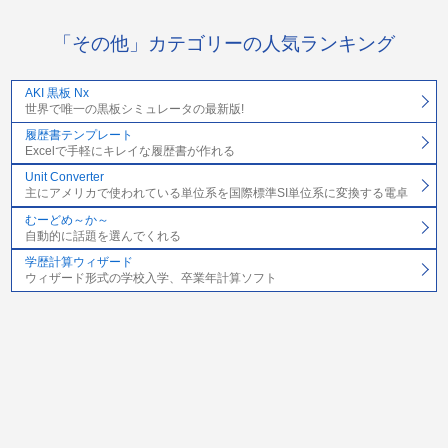
「その他」カテゴリーの人気ランキング
AKI 黒板 Nx
世界で唯一の黒板シミュレータの最新版!
履歴書テンプレート
Excelで手軽にキレイな履歴書が作れる
Unit Converter
主にアメリカで使われている単位系を国際標準SI単位系に変換する電卓
むーどめ～か～
自動的に話題を選んでくれる
学歴計算ウィザード
ウィザード形式の学校入学、卒業年計算ソフト