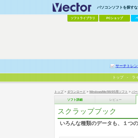
パソコンソフトを探すなら
ソフトライブラリ
PCショップ
サーチトレン
トップ
ラ
トップ
>
ダウンロード
>
WindowsMe/98/95用ソフト
>
パー
ソフト詳細
レビュー
スクラップブック
いろんな種類のデータも、１つ