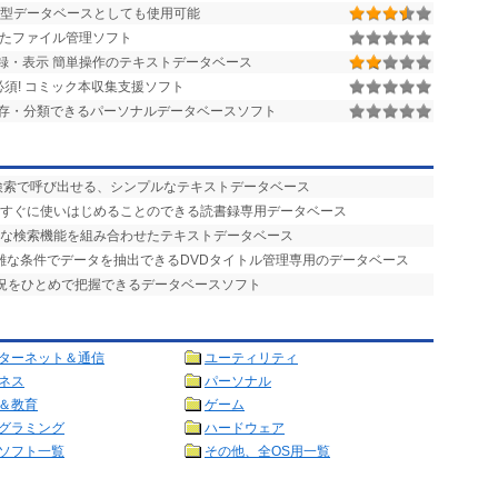
ド型データベースとしても使用可能
たファイル管理ソフト
録・表示 簡単操作のテキストデータベース
須! コミック本収集支援ソフト
存・分類できるパーソナルデータベースソフト
検索で呼び出せる、シンプルなテキストデータベース
、すぐに使いはじめることのできる読書録専用データベース
力な検索機能を組み合わせたテキストデータベース
複雑な条件でデータを抽出できるDVDタイトル管理専用のデータベース
状況をひとめで把握できるデータベースソフト
ターネット＆通信
ユーティリティ
ネス
パーソナル
＆教育
ゲーム
グラミング
ハードウェア
ソフト一覧
その他、全OS用一覧