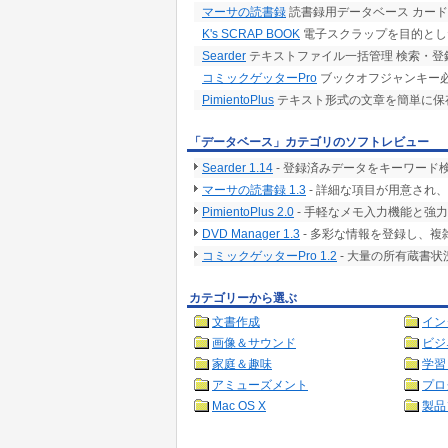
マーサの読書録
読書録用データベース カー
K's SCRAP BOOK
電子スクラップを目的とし
Searder
テキストファイル一括管理 検索・登
コミックゲッターPro
ブックオフジャンキー必
PimientoPlus
テキスト形式の文章を簡単に保
「データベース」カテゴリのソフトレビュー
Searder 1.14
- 登録済みデータをキーワード
マーサの読書録 1.3
- 詳細な項目が用意され
PimientoPlus 2.0
- 手軽なメモ入力機能と強
DVD Manager 1.3
- 多彩な情報を登録し、
コミックゲッターPro 1.2
- 大量の所有蔵書
カテゴリーから選ぶ
文書作成
イン
画像＆サウンド
ビジ
家庭＆趣味
学習
アミューズメント
プロ
Mac OS X
製品