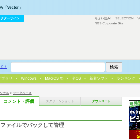
「Vector」
ベクターサイン
ちょい読み!
SELECTION
V
NGS Corporate Site
ド！
イブラリ
Windows
Mac(OS X)
全OS
新着ソフト
ランキング
ソナル
>
データベース
コメント・評価
スクリーンショット
ダウンロード
のファイルでパックして管理