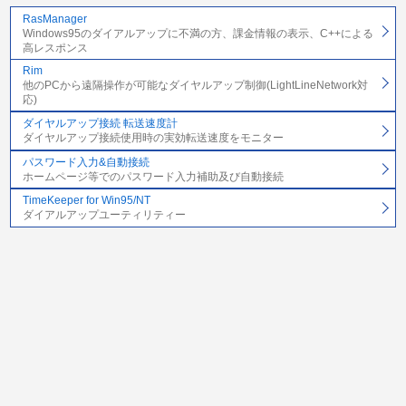
RasManager
Windows95のダイアルアップに不満の方、課金情報の表示、C++による
高レスポンス
Rim
他のPCから遠隔操作が可能なダイヤルアップ制御(LightLineNetwork対
応)
ダイヤルアップ接続 転送速度計
ダイヤルアップ接続使用時の実効転送速度をモニター
パスワード入力&自動接続
ホームページ等でのパスワード入力補助及び自動接続
TimeKeeper for Win95/NT
ダイアルアップユーティリティー