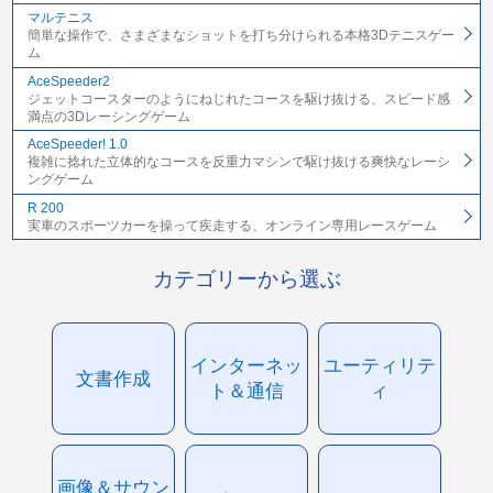
マルテニス
簡単な操作で、さまざまなショットを打ち分けられる本格3Dテニスゲー
ム
AceSpeeder2
ジェットコースターのようにねじれたコースを駆け抜ける、スピード感
満点の3Dレーシングゲーム
AceSpeeder! 1.0
複雑に捻れた立体的なコースを反重力マシンで駆け抜ける爽快なレーシ
ングゲーム
R 200
実車のスポーツカーを操って疾走する、オンライン専用レースゲーム
カテゴリーから選ぶ
インターネッ
ユーティリテ
文書作成
ト＆通信
ィ
画像＆サウン