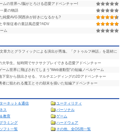
ームの世界へ!脳がとろける恋愛アドベンチャー!
一夏の物語
純愛AVG 関西弁が好きになるかも?
と辛辣従者の童話風恋愛?ADV
ーム
い文章力とグラフィックによる演出が秀逸。「クトゥルフ神話」を題材に
りの大学生。短時間でサクサクプレイできる恋愛アドベンチャー
ゲーム世界に飛ばされてしまう“Web連動型”の短編ノベルゲーム
を地下室から脱出させる、マルチエンディングの2Dアドベンチャー
で勇者に狙われる魔王とその顛末を描いた短編アドベンチャー
ターネット＆通信
ユーティリティ
ネス
パーソナル
＆教育
ゲーム
グラミング
ハードウェア
ソフト一覧
その他、全OS用一覧