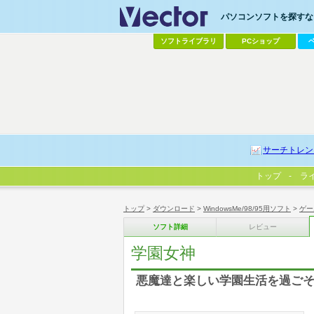
パソコンソフトを探すなら
ソフトライブラリ
PCショップ
サーチトレン
トップ
ラ
トップ
>
ダウンロード
>
WindowsMe/98/95用ソフト
>
ゲー
ソフト詳細
レビュー
学園女神
悪魔達と楽しい学園生活を過ごそ