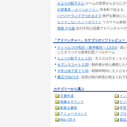
もよりの駅子さん
ゲームの世界からさらにゲ
幻燈夏夜 ～かぐらかぐら～
田舎町で始まる、
ハーバーランドでつかまえて
神戸を舞台にした
なりそこないスノーホワイト
ワガママお姫様
帰路 デモ版
女の子向け恋愛アドベンチャーゲ
「アドベンチャー」カテゴリのソフトレビュー
クトゥルフの弔詞 ～夢声慟哭～ 1.0.0.0
- 高
したオリジナル怪奇幻想ノベルゲーム
もよりの駅子さん 1.01
- 主人公は引きこも
セブンスコート 1.30
- 制作者が自ら構想した
今宵は地下室で 1.06
- 制限時間内に主人公
魔王でGo! 1.0
- 近所の村の村長の気まぐれ
カテゴリーから選ぶ
文書作成
イン
画像＆サウンド
ビジ
家庭＆趣味
学習
アミューズメント
プロ
Mac OS X
製品