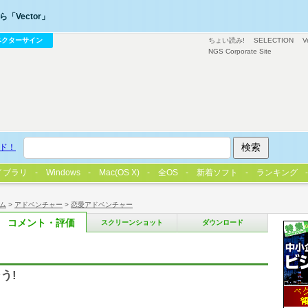
「Vector」
ベクターサイン
ちょい読み!
SELECTION
V
NGS Corporate Site
ド！
イブラリ
Windows
Mac(OS X)
全OS
新着ソフト
ランキング
ム
>
アドベンチャー
>
恋愛アドベンチャー
コメント・評価
スクリーンショット
ダウンロード
う!