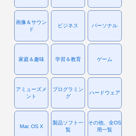
画像＆サウン
ビジネス
パーソナル
ド
家庭＆趣味
学習＆教育
ゲーム
アミューズメ
プログラミン
ハードウェア
ント
グ
製品ソフト一
その他、全OS
Mac OS X
覧
用一覧