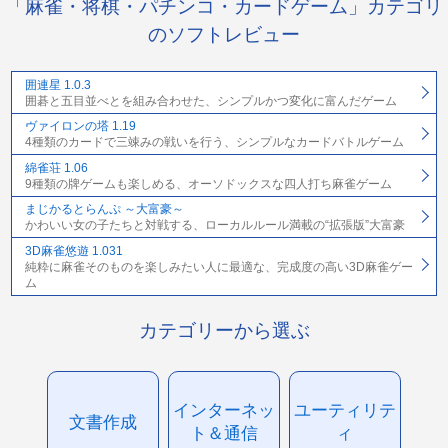
「麻雀・将棋・パチンコ・カードゲーム」カテゴリ
のソフトレビュー
囲連星 1.0.3
囲碁と五目並べとを組み合わせた、シンプルかつ変化に富んだゲーム
ヴァイロンの塔 1.19
4種類のカードで三竦みの戦いを行う、シンプルなカードバトルゲーム
綿雀荘 1.06
9種類の牌ゲームも楽しめる、オーソドックスな四人打ち麻雀ゲーム
まじかるとらんぷ ～大富豪～
かわいい女の子たちと対戦する、ローカルルール満載の“拡張版”大富豪
3D麻雀悠遊 1.031
純粋に麻雀そのものを楽しみたい人に最適な、完成度の高い3D麻雀ゲー
ム
カテゴリーから選ぶ
インターネッ
ユーティリテ
文書作成
ト＆通信
ィ