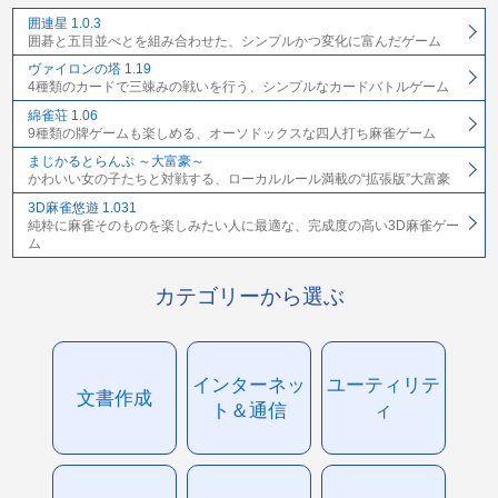
囲連星 1.0.3
囲碁と五目並べとを組み合わせた、シンプルかつ変化に富んだゲーム
ヴァイロンの塔 1.19
4種類のカードで三竦みの戦いを行う、シンプルなカードバトルゲーム
綿雀荘 1.06
9種類の牌ゲームも楽しめる、オーソドックスな四人打ち麻雀ゲーム
まじかるとらんぷ ～大富豪～
かわいい女の子たちと対戦する、ローカルルール満載の“拡張版”大富豪
3D麻雀悠遊 1.031
純粋に麻雀そのものを楽しみたい人に最適な、完成度の高い3D麻雀ゲー
ム
カテゴリーから選ぶ
インターネッ
ユーティリテ
文書作成
ト＆通信
ィ