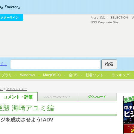
「Vector」
ベクターサイン
ちょい読み!
SELECTION
V
NGS Corporate Site
ド！
イブラリ
Windows
Mac(OS X)
全OS
新着ソフト
ランキング
ム
>
アドベンチャー
コメント・評価
スクリーンショット
ダウンロード
逆襲 海崎アユミ編
ジを成功させよう!ADV