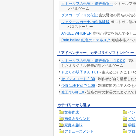
クトゥルフの弔詞 ～夢声慟哭～
クトゥルフ神
ノベルゲーム
グスコーブドリの伝記
宮沢賢治の同名の小説
ファタモルガーナの館 体験版
ポルトガル語の
バスストーリー
ANGEL WHISPER
虚構が現実を蝕んでゆく…
Rain ballad 虹色のロマネスク
短編本格ノベ
「アドベンチャー」カテゴリのソフトレビュー
クトゥルフの弔詞 ～夢声慟哭～ 1.0.0.0
- 高
したオリジナル怪奇幻想ノベルゲーム
もよりの駅子さん 1.01
- 主人公は引きこも
セブンスコート 1.30
- 制作者が自ら構想した
今宵は地下室で 1.06
- 制限時間内に主人公
魔王でGo! 1.0
- 近所の村の村長の気まぐれ
カテゴリーから選ぶ
文書作成
イン
画像＆サウンド
ビジ
家庭＆趣味
学習
アミューズメント
プロ