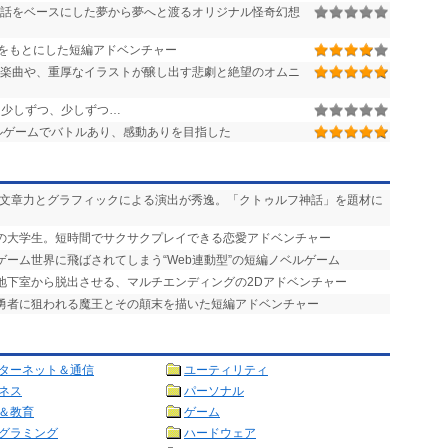
話をベースにした夢から夢へと渡るオリジナル怪奇幻想
をもとにした短編アドベンチャー
楽曲や、重厚なイラストが醸し出す悲劇と絶望のオムニ
少しずつ、少しずつ…
ルゲームでバトルあり、感動ありを目指した
い文章力とグラフィックによる演出が秀逸。「クトゥルフ神話」を題材に
りの大学生。短時間でサクサクプレイできる恋愛アドベンチャー
ゲーム世界に飛ばされてしまう“Web連動型”の短編ノベルゲーム
を地下室から脱出させる、マルチエンディングの2Dアドベンチャー
で勇者に狙われる魔王とその顛末を描いた短編アドベンチャー
ターネット＆通信
ユーティリティ
ネス
パーソナル
＆教育
ゲーム
グラミング
ハードウェア