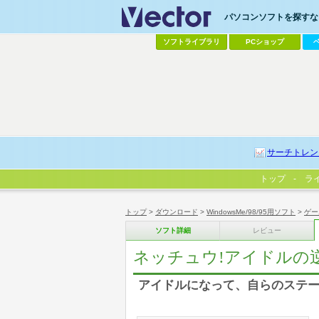
パソコンソフトを探すなら
ソフトライブラリ
PCショップ
サーチトレン
トップ
ラ
トップ
>
ダウンロード
>
WindowsMe/98/95用ソフト
>
ゲー
ソフト詳細
レビュー
ネッチュウ!アイドルの
アイドルになって、自らのステー