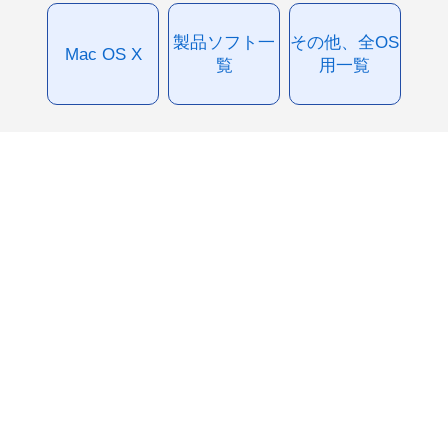
製品ソフト一
その他、全OS
Mac OS X
覧
用一覧