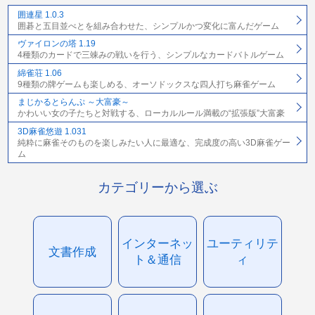
囲連星 1.0.3
囲碁と五目並べとを組み合わせた、シンプルかつ変化に富んだゲーム
ヴァイロンの塔 1.19
4種類のカードで三竦みの戦いを行う、シンプルなカードバトルゲーム
綿雀荘 1.06
9種類の牌ゲームも楽しめる、オーソドックスな四人打ち麻雀ゲーム
まじかるとらんぷ ～大富豪～
かわいい女の子たちと対戦する、ローカルルール満載の“拡張版”大富豪
3D麻雀悠遊 1.031
純粋に麻雀そのものを楽しみたい人に最適な、完成度の高い3D麻雀ゲー
ム
カテゴリーから選ぶ
インターネッ
ユーティリテ
文書作成
ト＆通信
ィ