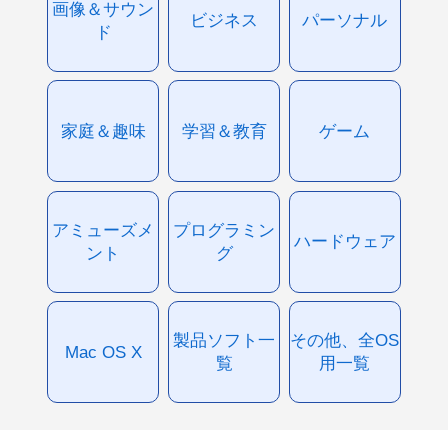
画像＆サウン
ビジネス
パーソナル
ド
家庭＆趣味
学習＆教育
ゲーム
アミューズメ
プログラミン
ハードウェア
ント
グ
製品ソフト一
その他、全OS
Mac OS X
覧
用一覧