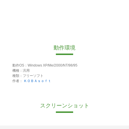
動作環境
動作OS：Windows XP/Me/2000/NT/98/95
機種：汎用
種類：フリーソフト
作者：
ＫＯＢＡｓｏｆｔ
スクリーンショット