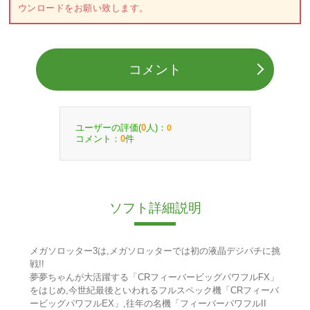
ウンロードをお願い致します。
コメント
ユーザーの評価(
人)：
0
0
コメント：
件
0
ソフト詳細説明
メガソロッター3は,メガソロッターでは初の液晶デジパチに挑
戦!!
夢夢ちゃんが大活躍する「CRフィーバービッグパワフルFX」
をはじめ,今世紀最後といわれるフルスペック機「CRフィーバ
ービッグパワフルEX」,往年の名機「フィーバーパワフルII