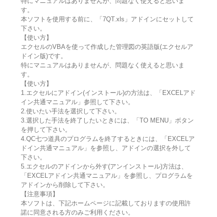
特にマニュアルはありませんが、問題なく使えると思いま
す。
本ソフトを使用する前に、「7QT.xls」アドインにセットして
下さい。
【使い方】
エクセルのVBAを使って作成した管理図の英語版(エクセルア
ドイン版)です。
特にマニュアルはありませんが、問題なく使えると思いま
す。
【使い方】
1.エクセルにアドイン(インストール)の方法は、「EXCELアド
イン共通マニュアル」参照して下さい。
2.使いたい手法を選択して下さい。
3.選択した手法を終了したいときには、「TO MENU」ボタン
を押して下さい。
4.QC七つ道具のプログラムを終了するときには、「EXCELア
ドイン共通マニュアル」を参照し、アドインの選択を外して
下さい。
5.エクセルのアドインから外す(アンインストール)方法は、
「EXCELアドイン共通マニュアル」を参照し、プログラムを
アドインから削除して下さい。
【注意事項】
本ソフトは、下記ホームページに記載しておりますの使用許
諾に同意される方のみご利用ください。