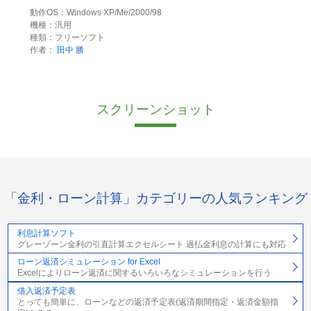
動作OS：Windows XP/Me/2000/98
機種：汎用
種類：フリーソフト
作者：
田中 勝
スクリーンショット
「金利・ローン計算」カテゴリーの人気ランキング
利息計算ソフト
グレーゾーン金利の引直計算エクセルシート 過払金利息の計算にも対応
ローン返済シミュレーション for Excel
Excelによりローン返済に関するいろいろなシミュレーションを行う
借入返済予定表
とっても簡単に、ローンなどの返済予定表(返済期間指定・返済金額指