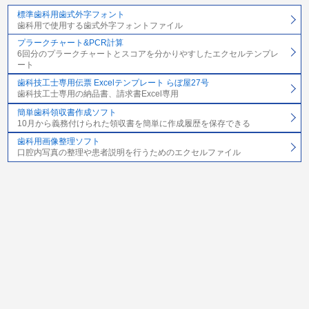
標準歯科用歯式外字フォント
歯科用で使用する歯式外字フォントファイル
プラークチャート&PCR計算
6回分のプラークチャートとスコアを分かりやすしたエクセルテンプレ
ート
歯科技工士専用伝票 Excelテンプレート らぼ屋27号
歯科技工士専用の納品書、請求書Excel専用
簡単歯科領収書作成ソフト
10月から義務付けられた領収書を簡単に作成履歴を保存できる
歯科用画像整理ソフト
口腔内写真の整理や患者説明を行うためのエクセルファイル