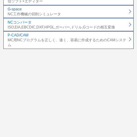
信ソフト+エディター
G-space
NC工作機械の切削シミュレータ
NCコンバータ
ISO,EIA,EBCDIC,DXF,HPGL,ガーバー,ドリル,Gコードの相互変換
P-CAD/CAM
MC用NCプログラムを正しく、速く、容易に作成するためのCAMシステ
ム