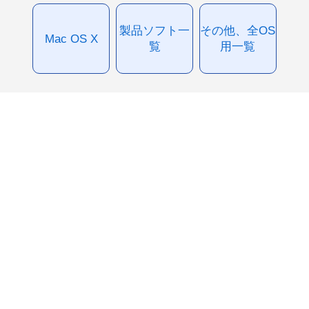
製品ソフト一
その他、全OS
Mac OS X
覧
用一覧