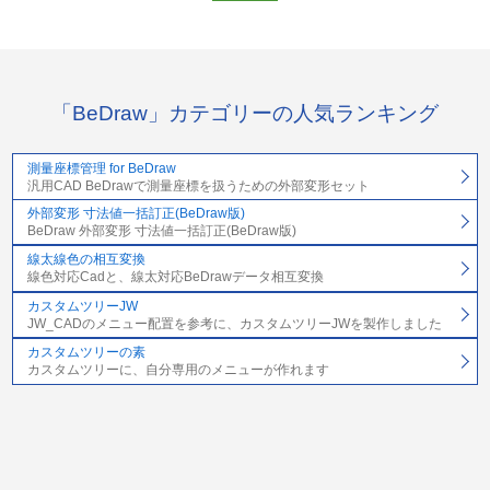
「BeDraw」カテゴリーの人気ランキング
測量座標管理 for BeDraw
汎用CAD BeDrawで測量座標を扱うための外部変形セット
外部変形 寸法値一括訂正(BeDraw版)
BeDraw 外部変形 寸法値一括訂正(BeDraw版)
線太線色の相互変換
線色対応Cadと、線太対応BeDrawデータ相互変換
カスタムツリーJW
JW_CADのメニュー配置を参考に、カスタムツリーJWを製作しました
カスタムツリーの素
カスタムツリーに、自分専用のメニューが作れます