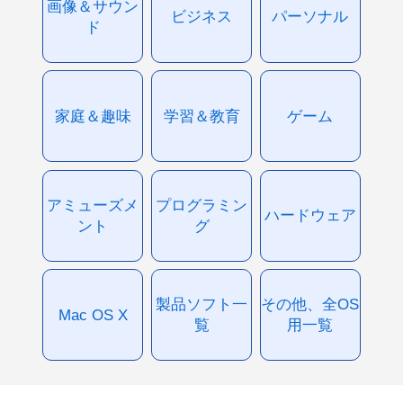
画像＆サウン
ビジネス
パーソナル
ド
家庭＆趣味
学習＆教育
ゲーム
アミューズメ
プログラミン
ハードウェア
ント
グ
製品ソフト一
その他、全OS
Mac OS X
覧
用一覧