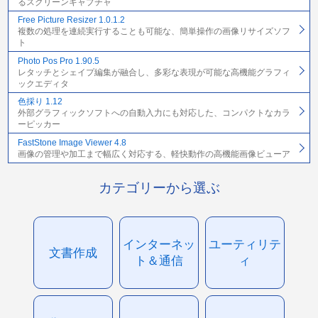
るスクリーンキャプチャ
Free Picture Resizer 1.0.1.2
複数の処理を連続実行することも可能な、簡単操作の画像リサイズソフ
ト
Photo Pos Pro 1.90.5
レタッチとシェイプ編集が融合し、多彩な表現が可能な高機能グラフィ
ックエディタ
色採り 1.12
外部グラフィックソフトへの自動入力にも対応した、コンパクトなカラ
ーピッカー
FastStone Image Viewer 4.8
画像の管理や加工まで幅広く対応する、軽快動作の高機能画像ビューア
カテゴリーから選ぶ
インターネッ
ユーティリテ
文書作成
ト＆通信
ィ