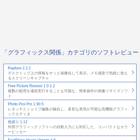
「グラフィックス関係」カテゴリのソフトレビュー
Rapture 2.2.1
デスクトップ上の情報をサッと画像化して表示。メモ感覚で気軽に使え
るスクリーンキャプチャ
Free Picture Resizer 1.0.1.2
複数の処理を連続実行することも可能な、簡単操作の画像リサイズソフ
ト
Photo Pos Pro 1.90.5
レタッチとシェイプ編集が融合し、多彩な表現が可能な高機能グラフィ
ックエディタ
色採り 1.12
外部グラフィックソフトへの自動入力にも対応した、コンパクトなカラ
ーピッカー
FastStone Image Viewer 4.8