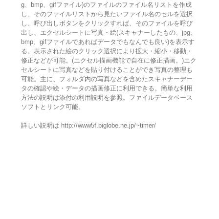
g、bmp、gifファイル)のファイルのファイル名リストを作成
し、そのファイルリストから見たいファイル名のセルを選択
し、呼び出しボタンをクリックすれば、そのファイルを呼び
出し、エクセルシートに写真・絵(スキャナーしたもの、jpg、
bmp、gifファイルであればデータでもなんでも良い)を表示す
る。表示された絵のクリック選択により拡大・縮小・移動・
修正などが可能。(エクセル描画機能で自在に修正描画。)エク
セルシートに写真などを貼り付けることができ写真の整理も
可能。主に、フォルダ内の写真などを含めたスキャナーデー
タの確認や絵・データの描画修正に利用できる。簡単な利用
方法の説明は添付の利用説明を参照。ファイルデータベース
ソフトとリンク可能。
詳しい説明は http://www5f.biglobe.ne.jp/~timer/