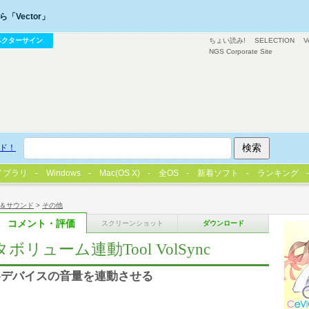
「Vector」
ベクターサイン
ちょい読み!
SELECTION
V
NGS Corporate Site
ド！
イブラリ
Windows
Mac(OS X)
全OS
新着ソフト
ランキング
＆サウンド
>
その他
コメント・評価
スクリーンショット
ダウンロード
マスタボリューム連動Tool VolSync
各デバイスの音量を連動させる