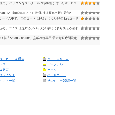
利用し,パソコンをスペクトル表示機能が付いたオシロス
Santei21(補償積算ソフト)附属]補償写真台帳に最適!
コードの中で、このコードは押えたくない時の keyコード
定のデバイス,優先するデバイス)を瞬時に切り換える超小
NY製「Smart Capture」搭載機種専用 最大録画時間設定
ターネット＆通信
ユーティリティ
ネス
パーソナル
＆教育
ゲーム
グラミング
ハードウェア
ソフト一覧
その他、全OS用一覧