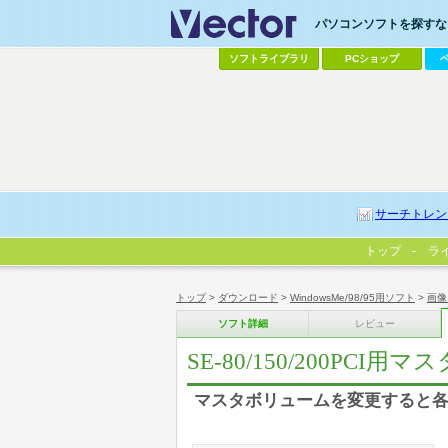
パソコンソフトを探すなら
ソフトライブラリ
PCショップ
サーチトレン
トップ
ラ
トップ
>
ダウンロード
>
WindowsMe/98/95用ソフト
>
画像
ソフト詳細
レビュー
SE-80/150/200PCI用
マスタボリュームを変更すると