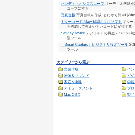
ハンディ・オシロスコープ
オーディオ機能を
コープにする
写真台帳
写真台帳を作成! とにかく簡単! [Win
ギターコードのkey 移調お助けソフト
ギター
を移調して押えやすいコードに変換する
SetPlayDevice
デフォルトの再生デバイス(規
型ツール
「Smart Capture」レジストリ設定ツール
SO
ツール
カテゴリーから選ぶ
文書作成
イン
画像＆サウンド
ビジ
家庭＆趣味
学習
アミューズメント
プロ
Mac OS X
製品