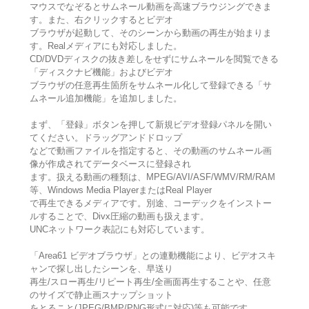
マウスでなぞるとサムネール動画を高速ブラウジングできま
す。また、右クリックするとビデオ
ブラウザが起動して、そのシーンから動画の再生が始まりま
す。Realメディアにも対応しました。
CD/DVDディスクの抜き差しをせずにサムネールを閲覧できる
「ディスクナビ機能」およびビデオ
ブラウザの任意再生箇所をサムネール化して登録できる「サ
ムネール追加機能」を追加しました。
まず、「登録」ボタンを押して新規ビデオ登録パネルを開い
てください。ドラッグアンドドロップ
などで動画ファイルを指定すると、その動画のサムネール画
像が作成されてデータベースに登録され
ます。扱える動画の種類は、MPEG/AVI/ASF/WMV/RM/RAM
等、Windows Media PlayerまたはReal Player
で再生できるメディアです。別途、コーデックをインストー
ルすることで、Divx圧縮の動画も扱えます。
UNCネットワーク表記にも対応しています。
「Area61 ビデオブラウザ」との連動機能により、ビデオスキ
ャンで探し出したシーンを、早送り
再生/スロー再生/リピート再生/全画面再生することや、任意
のサイズで静止画スナップショット
をとること(JPEG/BMP/PNG形式に対応)等も可能です。