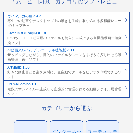
「ムービー関係」カテゴリのソフトレビュー
カハマルカの瞳 3.4.3
再生中の動画やデスクトップ上の動きを手軽に取り込める多機能レコー
ダ/キャプチャ
BatchDOO! Request 1.0
iPodやニコニコ動画用のファイルも簡単に生成できる高機能動画一括変
換ソフト
A!動画アルバム ザッパー フル機能版 7.00
ザッピングしながら、目的のファイルやシーンをすばやく探し出せる動
画管理・再生ソフト
ArtMagic 1.00
好きな静止画と音楽を素材に、全自動でクールなビデオを作成できるソ
フト
FrameDomino 1.1
複数のサムネイルを生成して直感的な管理を行える動画ファイル用管理
ソフト
カテゴリーから選ぶ
インターネッ
ユーティリテ