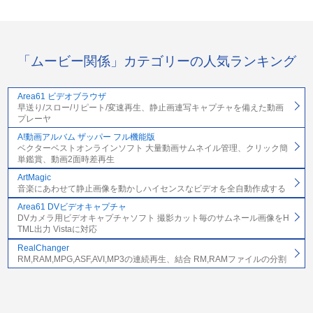
「ムービー関係」カテゴリーの人気ランキング
Area61 ビデオブラウザ
早送り/スロー/リピート/変速再生、静止画連写キャプチャを備えた動画
プレーヤ
A!動画アルバム ザッパー フル機能版
ベクターベストオンラインソフト 大量動画サムネイル管理、クリック簡
単鑑賞、動画2面時差再生
ArtMagic
音楽にあわせて静止画像を動かしハイセンスなビデオを全自動作成する
Area61 DVビデオキャプチャ
DVカメラ用ビデオキャプチャソフト 撮影カット毎のサムネール画像をH
TML出力 Vistaに対応
RealChanger
RM,RAM,MPG,ASF,AVI,MP3の連続再生、結合 RM,RAMファイルの分割