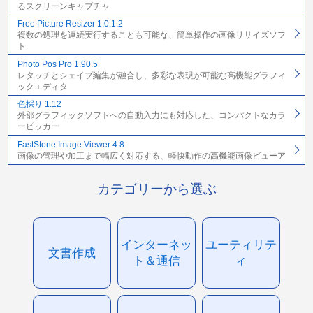
るスクリーンキャプチャ
Free Picture Resizer 1.0.1.2
複数の処理を連続実行することも可能な、簡単操作の画像リサイズソフ
ト
Photo Pos Pro 1.90.5
レタッチとシェイプ編集が融合し、多彩な表現が可能な高機能グラフィ
ックエディタ
色採り 1.12
外部グラフィックソフトへの自動入力にも対応した、コンパクトなカラ
ーピッカー
FastStone Image Viewer 4.8
画像の管理や加工まで幅広く対応する、軽快動作の高機能画像ビューア
カテゴリーから選ぶ
インターネッ
ユーティリテ
文書作成
ト＆通信
ィ