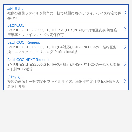
縮小専用。
複数の画像ファイルを簡単に一括で綺麗に縮小 ファイルサイズ指定で保
存OK!
BatchGOO!
BMP,JPEG,JPEG2000,GIF,TIFF,PNG,FPX,PCXの一括相互変換 解像度・
圧縮率・ファイルサイズ指定保存可
BatchGOO! Request
BMP,JPEG,JPEG2000,GIF,TIFF(G4対応),PNG,FPX,PCXの一括相互変
換・エフェクト・トリミング Professional版
BatchGOO!NEXT Request
BMP,JPEG,JPEG2000,GIF,TIFF(G4対応),PNG,FPX,PCXの一括相互変換
&印刷&FTP送信
チビすな!!
複数の画像を一発で縮小 ファイルサイズ、圧縮率指定可能 EXIF情報の
表示も可能