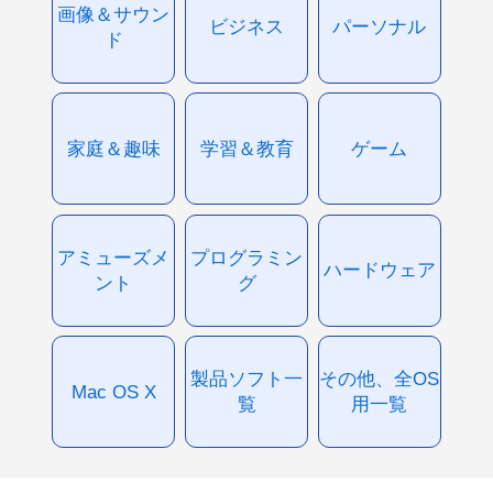
画像＆サウン
ビジネス
パーソナル
ド
家庭＆趣味
学習＆教育
ゲーム
アミューズメ
プログラミン
ハードウェア
ント
グ
製品ソフト一
その他、全OS
Mac OS X
覧
用一覧