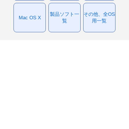
製品ソフト一
その他、全OS
Mac OS X
覧
用一覧