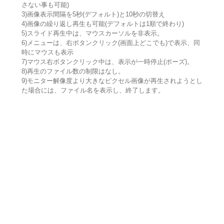
さない事も可能)
3)画像表示間隔を5秒(デフォルト)と10秒の切替え
4)画像の繰り返し再生も可能(デフォルトは1順で終わり)
5)スライド再生中は、マウスカーソルを非表示。
6)メニューは、右ボタンクリック(画面上どこでも)で表示、同
時にマウスも表示
7)マウス右ボタンクリック中は、表示が一時停止(ポーズ)。
8)再生のファイル数の制限はなし。
9)モニター解像度より大きなピクセル画像が再生されようとし
た場合には、ファイル名を表示し、終了します。