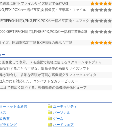
綺麗に縮小 ファイルサイズ指定で保存OK!
TIFF,PNG,FPX,PCXの一括相互変換 解像度・圧縮率・ファイル
,GIF,TIFF(G4対応),PNG,FPX,PCXの一括相互変換・エフェク
2000,GIF,TIFF(G4対応),PNG,FPX,PCXの一括相互変換&印
イズ、圧縮率指定可能 EXIF情報の表示も可能
ュー
ッと画像化して表示。メモ感覚で気軽に使えるスクリーンキャプチャ
連続実行することも可能な、簡単操作の画像リサイズソフト
編集が融合し、多彩な表現が可能な高機能グラフィックエディタ
自動入力にも対応した、コンパクトなカラーピッカー
加工まで幅広く対応する、軽快動作の高機能画像ビューア
ターネット＆通信
ユーティリティ
ネス
パーソナル
＆教育
ゲーム
グラミング
ハードウェア