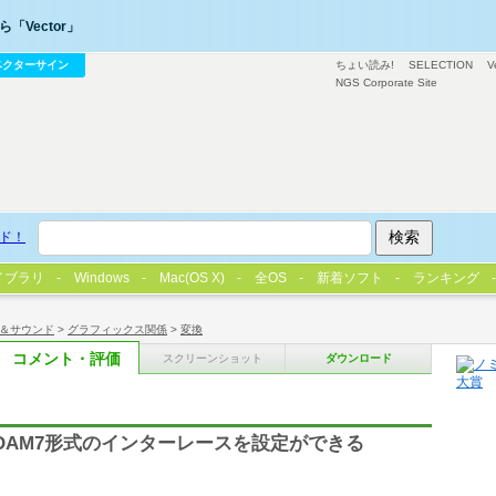
「Vector」
ベクターサイン
ちょい読み!
SELECTION
V
NGS Corporate Site
ド！
イブラリ
Windows
Mac(OS X)
全OS
新着ソフト
ランキング
＆サウンド
>
グラフィックス関係
>
変換
コメント・評価
スクリーンショット
ダウンロード
ADAM7形式のインターレースを設定ができる