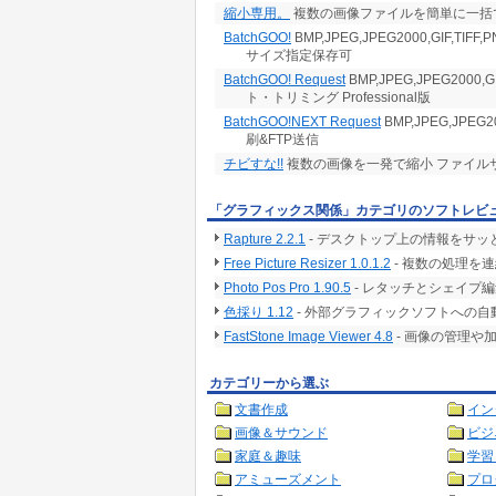
縮小専用。
複数の画像ファイルを簡単に一括で
BatchGOO!
BMP,JPEG,JPEG2000,GIF,
サイズ指定保存可
BatchGOO! Request
BMP,JPEG,JPEG2000
ト・トリミング Professional版
BatchGOO!NEXT Request
BMP,JPEG,JPEG
刷&FTP送信
チビすな!!
複数の画像を一発で縮小 ファイルサ
「グラフィックス関係」カテゴリのソフトレビ
Rapture 2.2.1
- デスクトップ上の情報をサ
Free Picture Resizer 1.0.1.2
- 複数の処理を
Photo Pos Pro 1.90.5
- レタッチとシェイプ
色採り 1.12
- 外部グラフィックソフトへの
FastStone Image Viewer 4.8
- 画像の管理や
カテゴリーから選ぶ
文書作成
イン
画像＆サウンド
ビジ
家庭＆趣味
学習
アミューズメント
プロ