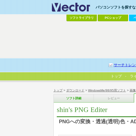
パソコンソフトを探すなら
ソフトライブラリ
PCショップ
サーチトレン
トップ
ラ
トップ
>
ダウンロード
>
WindowsMe/98/95用ソフト
>
画像
ソフト詳細
レビュー
shin's PNG Editer
PNGへの変換・透過(透明)色・