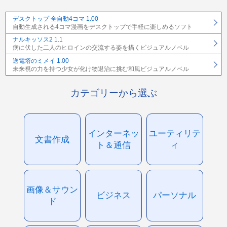
デスクトップ 全自動4コマ 1.00
自動生成される4コマ漫画をデスクトップで手軽に楽しめるソフト
ナルキッソス2 1.1
病に伏した二人のヒロインの交流する姿を描くビジュアルノベル
送電塔のミメイ 1.00
未来視の力を持つ少女が化け物退治に挑む和風ビジュアルノベル
カテゴリーから選ぶ
インターネッ
ユーティリテ
文書作成
ト＆通信
ィ
画像＆サウン
ビジネス
パーソナル
ド