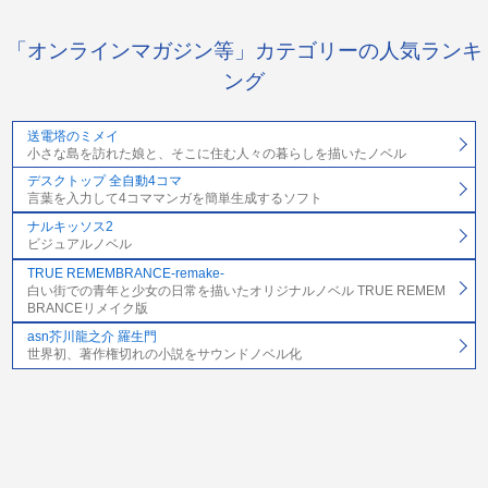
「オンラインマガジン等」カテゴリーの人気ランキ
ング
送電塔のミメイ
小さな島を訪れた娘と、そこに住む人々の暮らしを描いたノベル
デスクトップ 全自動4コマ
言葉を入力して4コママンガを簡単生成するソフト
ナルキッソス2
ビジュアルノベル
TRUE REMEMBRANCE-remake-
白い街での青年と少女の日常を描いたオリジナルノベル TRUE REMEM
BRANCEリメイク版
asn芥川龍之介 羅生門
世界初、著作権切れの小説をサウンドノベル化