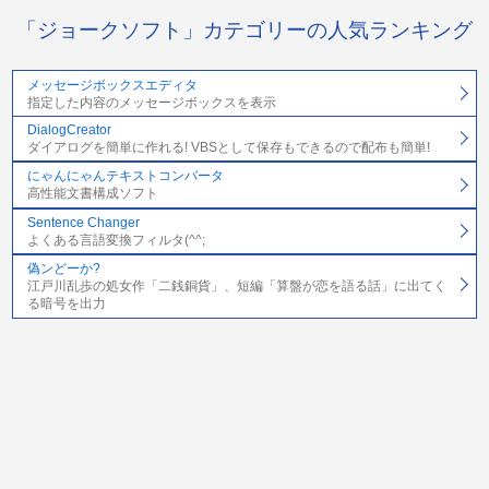
「ジョークソフト」カテゴリーの人気ランキング
メッセージボックスエディタ
指定した内容のメッセージボックスを表示
DialogCreator
ダイアログを簡単に作れる! VBSとして保存もできるので配布も簡単!
にゃんにゃんテキストコンバータ
高性能文書構成ソフト
Sentence Changer
よくある言語変換フィルタ(^^;
偽ンどーか?
江戸川乱歩の処女作「二銭銅貨」、短編「算盤が恋を語る話」に出てく
る暗号を出力