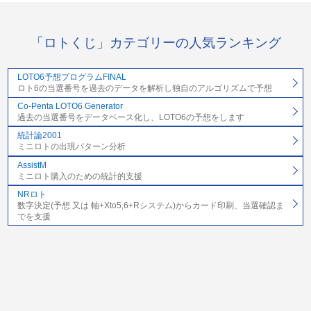
「ロトくじ」カテゴリーの人気ランキング
LOTO6予想プログラムFINAL
ロト6の当選番号を過去のデータを解析し独自のアルゴリズムで予想
Co-Penta LOTO6 Generator
過去の当選番号をデータベース化し、LOTO6の予想をします
統計論2001
ミニロトの出現パターン分析
AssistM
ミニロト購入のための統計的支援
NRロト
数字決定(予想 又は 軸+Xto5,6+Rシステム)からカード印刷、当選確認ま
でを支援