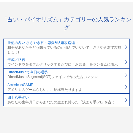
「占い・バイオリズム」カテゴリーの人気ランキン
グ
天使の占い ささやき君～恋愛&結婚攻略編～
相手があなたをどう想っているのか悩んでいないで、ささやき君で攻略
しょう!
平成ノ格言
ウインドウをダブルクリックするたびに「お言葉」をランダムに表示
DirectMusicで今日の運勢
DirectMusic Segment(SGT)ファイルで作った占いマシン
AmericanGAME
アメリカのゲームらしい、、結構当たりますよ
四十八手占い
あなたの生年月日からあなたの生まれ持った「決まり手(?)」を占う