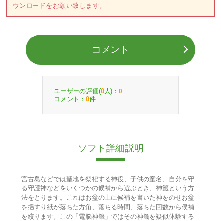
ウンロードをお願い致します。
コメント
ユーザーの評価(
人)：
0
0
コメント：
件
0
ソフト詳細説明
宮古島などでは聖地を祭祀する神役、子供の童名、自分を守
る守護神などをいくつかの候補から選ぶとき、神籤という方
法をとります。これはお盆の上に候補を書いた神をのせお盆
を揺すり紙が落ちた方角、落ちる時間、落ちた回数から候補
を絞ります。この「電脳神籤」ではその神籤を疑似体験する