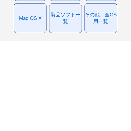
製品ソフト一
その他、全OS
Mac OS X
覧
用一覧