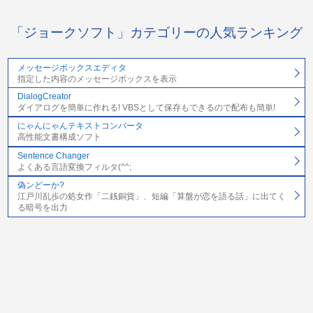
「ジョークソフト」カテゴリーの人気ランキング
メッセージボックスエディタ
指定した内容のメッセージボックスを表示
DialogCreator
ダイアログを簡単に作れる! VBSとして保存もできるので配布も簡単!
にゃんにゃんテキストコンバータ
高性能文書構成ソフト
Sentence Changer
よくある言語変換フィルタ(^^;
偽ンどーか?
江戸川乱歩の処女作「二銭銅貨」、短編「算盤が恋を語る話」に出てく
る暗号を出力