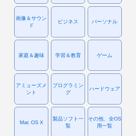
画像＆サウン
ビジネス
パーソナル
ド
家庭＆趣味
学習＆教育
ゲーム
アミューズメ
プログラミン
ハードウェア
ント
グ
製品ソフト一
その他、全OS
Mac OS X
覧
用一覧