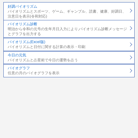
好調バイオリズム
バイオリズムとスポーツ、ゲーム、ギャンブル、読書、健康、好調日、
注意日を表示(令和対応)
バイオリズム診断
明治から令和の元号の生年月日入力により,バイオリズム診断メッセージ
とグラフを出力する
バイオリズム(Excel版)
バイオリズムと日付に関する計算の表示・印刷
今日の元気
バイオリズムと占星術で今日の運勢を占う
バイオグラフ
任意の月のバイオグラフを表示