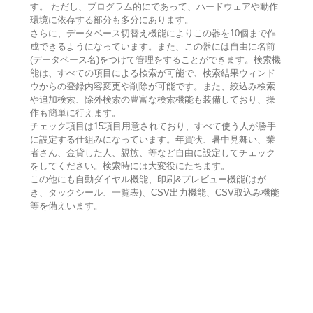
す。 ただし、プログラム的にであって、ハードウェアや動作
環境に依存する部分も多分にあります。
さらに、データベース切替え機能によりこの器を10個まで作
成できるようになっています。また、この器には自由に名前
(データベース名)をつけて管理をすることができます。検索機
能は、すべての項目による検索が可能で、検索結果ウィンド
ウからの登録内容変更や削除が可能です。また、絞込み検索
や追加検索、除外検索の豊富な検索機能も装備しており、操
作も簡単に行えます。
チェック項目は15項目用意されており、すべて使う人が勝手
に設定する仕組みになっています。年賀状、暑中見舞い、業
者さん、金貸した人、親族、等など自由に設定してチェック
をしてください。検索時には大変役にたちます。
この他にも自動ダイヤル機能、印刷&プレビュー機能(はが
き、タックシール、一覧表)、CSV出力機能、CSV取込み機能
等を備えいます。