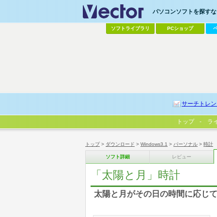
パソコンソフトを探すなら
ソフトライブラリ
PCショップ
サーチトレン
トップ
ラ
トップ
>
ダウンロード
>
Windows3.1
>
パーソナル
>
時計
ソフト詳細
レビュー
「太陽と月」時計
太陽と月がその日の時間に応じ