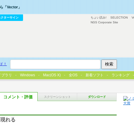
「Vector」
ベクターサイン
ちょい読み!
SELECTION
V
NGS Corporate Site
ド！
イブラリ
Windows
Mac(OS X)
全OS
新着ソフト
ランキング
コメント・評価
スクリーンショット
ダウンロード
て現れる