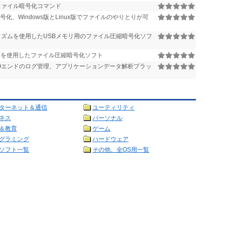
ファイル暗号化コマンド
を暗号化、Windows版とLinux版でファイルのやりとりが可
ルゴリズムを使用したUSBメモリ用のファイル圧縮暗号化ソフ
リズムを使用したファイル圧縮暗号化ソフト
Oエンドのログ管理、アプリケーションデータ解析プラッ
ターネット＆通信
ユーティリティ
ネス
パーソナル
＆教育
ゲーム
グラミング
ハードウェア
ソフト一覧
その他、全OS用一覧