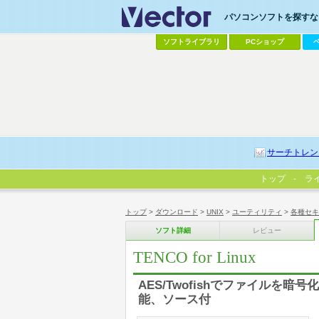
パソコンソフトを探すなら
ソフトライブラリ
PCショップ
サーチトレン
トップ
ラ
トップ
>
ダウンロード
>
UNIX
>
ユーティリティ
>
各種セキ
ソフト詳細
レビュー
TENCO for Linux
AES/Twofishでファイルを暗
能、ソース付