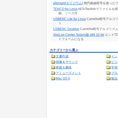
ellizyum(エリジウム)
楕円曲線暗号を使った
TENCO for Linux
AES/Twofishでファイル
能、ソース付
USBENC Lite for Linux
Camellia暗号ア
ト
USBENC Desktop
Camellia暗号アルゴ
XpoLog Center Solaris版 x86 32-bit
エンドT
トフォームになる
カテゴリーから選ぶ
文書作成
イン
画像＆サウンド
ビジ
家庭＆趣味
学習
アミューズメント
プロ
Mac OS X
製品