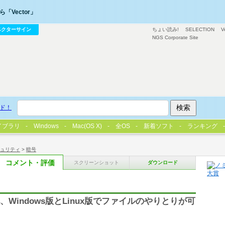
「Vector」
ベクターサイン
ちょい読み!
SELECTION
V
NGS Corporate Site
ド！
イブラリ
Windows
Mac(OS X)
全OS
新着ソフト
ランキング
ュリティ
>
暗号
コメント・評価
スクリーンショット
ダウンロード
号化、Windows版とLinux版でファイルのやりとりが可