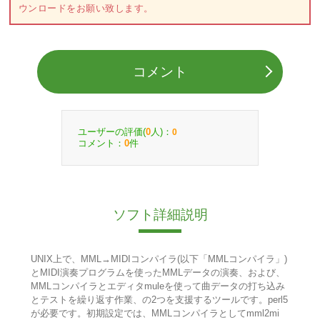
ウンロードをお願い致します。
コメント
ユーザーの評価(
人)：
0
0
コメント：
件
0
ソフト詳細説明
UNIX上で、MML→MIDIコンパイラ(以下「MMLコンパイラ」)
とMIDI演奏プログラムを使ったMMLデータの演奏、および、
MMLコンパイラとエディタmuleを使って曲データの打ち込み
とテストを繰り返す作業、の2つを支援するツールです。perl5
が必要です。初期設定では、MMLコンパイラとしてmml2mi