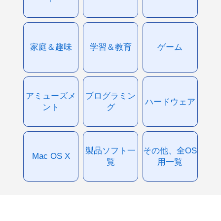
家庭＆趣味
学習＆教育
ゲーム
アミューズメ
プログラミン
ハードウェア
ント
グ
製品ソフト一
その他、全OS
Mac OS X
覧
用一覧