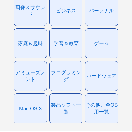
画像＆サウン
ビジネス
パーソナル
ド
家庭＆趣味
学習＆教育
ゲーム
アミューズメ
プログラミン
ハードウェア
ント
グ
製品ソフト一
その他、全OS
Mac OS X
覧
用一覧