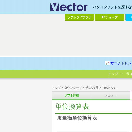
パソコンソフトを探すなら
ソフトライブラリ
PCショップ
サーチトレン
トップ
ラ
トップ
>
ダウンロード
>
他のOS用
>
TRON-OS
ソフト詳細
レビュー
単位換算表
度量衡単位換算表