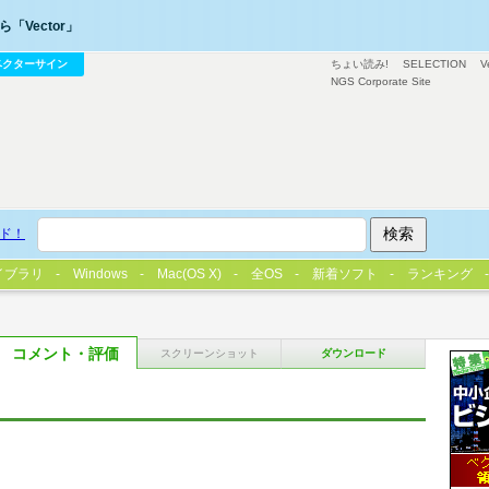
「Vector」
ベクターサイン
ちょい読み!
SELECTION
V
NGS Corporate Site
ド！
イブラリ
Windows
Mac(OS X)
全OS
新着ソフト
ランキング
コメント・評価
スクリーンショット
ダウンロード