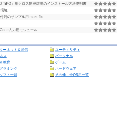
ainPAD TiPO」用クロス開発環境のインストール方法説明書
開発環境
境付属のサンプル用 makefile
Code入力用モジュール
ターネット＆通信
ユーティリティ
ネス
パーソナル
＆教育
ゲーム
グラミング
ハードウェア
ソフト一覧
その他、全OS用一覧