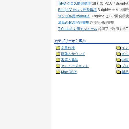
TiPO クロス開発環境
SII 社製 PDA 「Br
B-right/V セルフ開発環境
B-right/V セルフ
サンプル用 makefile
B-right/V セルフ開発環
廣島の超漢字辞書集
超漢字用辞書集
T-Code入力用モジュール
超漢字で利用するT-
カテゴリーから選ぶ
文書作成
イン
画像＆サウンド
ビジ
家庭＆趣味
学習
アミューズメント
プロ
Mac OS X
製品