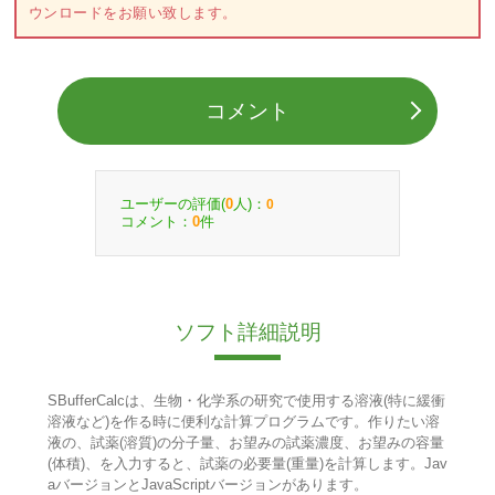
ウンロードをお願い致します。
コメント
ユーザーの評価(
人)：
0
0
コメント：
件
0
ソフト詳細説明
SBufferCalcは、生物・化学系の研究で使用する溶液(特に緩衝
溶液など)を作る時に便利な計算プログラムです。作りたい溶
液の、試薬(溶質)の分子量、お望みの試薬濃度、お望みの容量
(体積)、を入力すると、試薬の必要量(重量)を計算します。Jav
aバージョンとJavaScriptバージョンがあります。