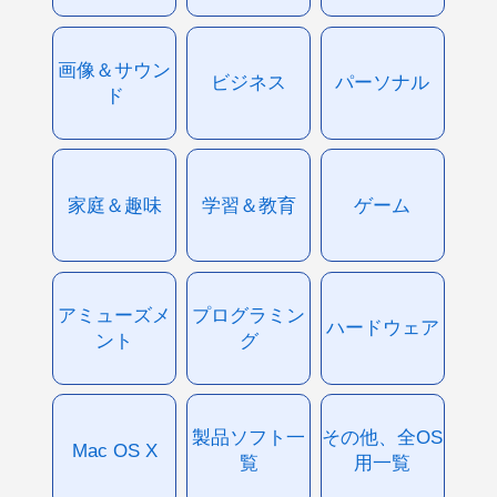
画像＆サウン
ビジネス
パーソナル
ド
家庭＆趣味
学習＆教育
ゲーム
アミューズメ
プログラミン
ハードウェア
ント
グ
製品ソフト一
その他、全OS
Mac OS X
覧
用一覧