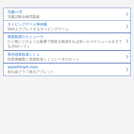
宅建○×式
宅建試験合格問題集
タイピングゲームWeb版
Web上でプレイするタイピングゲーム
彗星観測スケジューラ
ひと晩にどのような順番で彗星を観測すれば良いかスケジュールを立て
るJAVAソフト
系外惑星軌道シミュ
恒星俯瞰図と惑星軌道シミュレータのセット
applet/Graph.class
折れ線グラフ表示アプレット