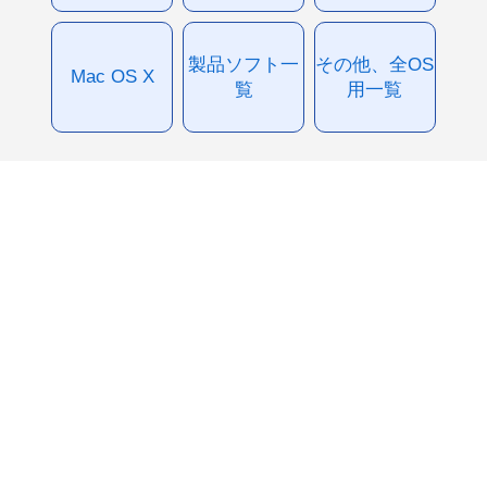
製品ソフト一
その他、全OS
Mac OS X
覧
用一覧