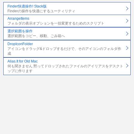
Finder快適操作! Stack版
Finderの操作を快適にするユーティリティ
ArrangeItems
フォルダの表示オプションを一括変更するためのスクリプト
選択範囲を操作
選択範囲をコピー、移動、ごみ箱へ
DropIconFolder
アイコンをドラッグ&ドロップするだけで、そのアイコンのフォルダ作
成
Alias.It for Old Mac
何も聞きません 黙ってドロップされたファイルのアイリアスをデスクト
ップに作ります