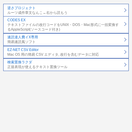
逆さプロジェクト
ルーツ成作章文なんこ←右から読もう
CODES EX
テキストファイルの改行コードをUNIX・DOS・Mac形式に一括変換す
るAppleScript(ソースコード付き)
速読達人費イX専用
簡易速読風ソフト
EZ-NET CSV Editor
Mac OS 用の簡易 CSV エディタ, 改行を含むデータに対応
検索置換ラクダ
正規表現が使えるテキスト置換ツール