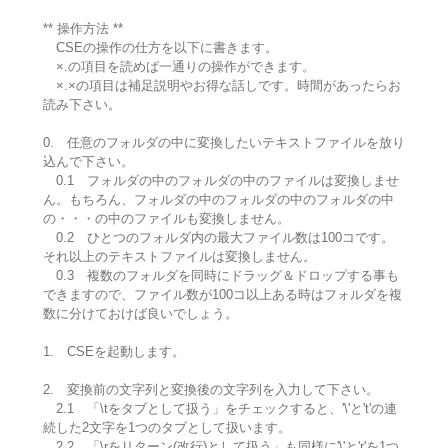
** 操作方法 **
CSEの操作の仕方を以下に書きます。
×.の項目を読めば一通りの操作ができます。
×.×の項目は補足説明やお得な話しです。時間があったらお
読み下さい。
0. 任意のフォルダの中に変換したいテキストファイルを放り
込んで下さい。
0.1 フォルダの中のフォルダの中のファイルは変換しませ
ん。もちろん、フォルダの中のフォルダの中のフォルダの中
の・・・の中のファイルも変換しません。
0.2 ひとつのフォルダ内の最大ファイル数は100コです。
それ以上のテキストファイルは変換しません。
0.3 複数のフォルダを同時にドラッグ＆ドロップする事も
できますので、ファイル数が100コ以上ある時はフォルダを複
数に分けておけば良いでしょう。
1. CSEを起動します。
2. 変換前の文字列と変換後の文字列を入力して下さい。
2.1 「\tをタブとして扱う」をチェックすると、'\'と't'の連
続した2文字を1つのタブとして扱います。
2.2 「\rをリターン(改行)として扱う」も同様に'\'と'r'を1つ