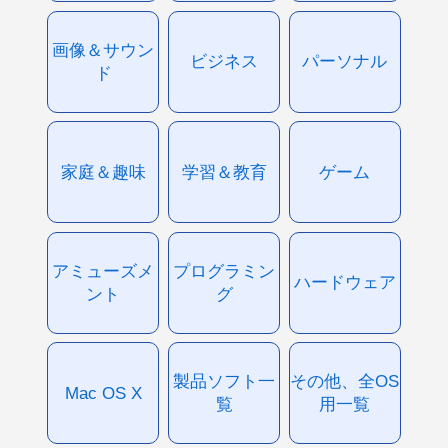
画像＆サウン
ビジネス
パーソナル
ド
家庭＆趣味
学習＆教育
ゲーム
アミューズメ
プログラミン
ハードウェア
ント
グ
製品ソフト一
その他、全OS
Mac OS X
覧
用一覧