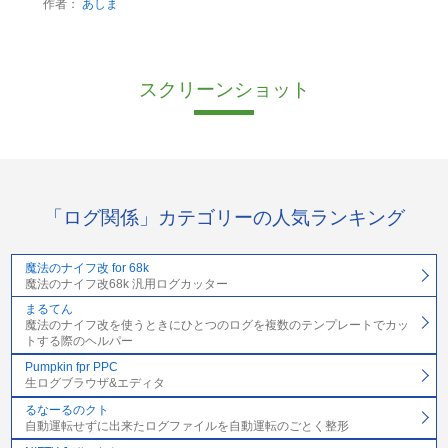
作者：
あしま
スクリーンショット
「ログ関係」カテゴリーの人気ランキング
魔法のナイフ改 for 68k
魔法のナイフ改68k 汎用ログカッター
まるてん
魔法のナイフ改を使うときにひとつのログを複数のテンプレートでカッ
トする際のヘルパー
Pumpkin fpr PPC
生ログブラウザ&エディタ
るなーるのクト
自動運転せずに出来たログファイルを自動運転のごとく整形