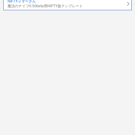
NIFTY-J.ぞーさん
魔法のナイフ0.50beta用NIFTY版テンプレート