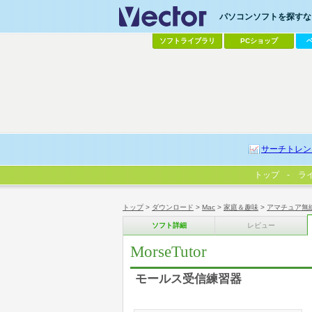
パソコンソフトを探すなら
ソフトライブラリ
PCショップ
サーチトレン
トップ
ラ
トップ
>
ダウンロード
>
Mac
>
家庭＆趣味
>
アマチュア無
ソフト詳細
レビュー
MorseTutor
モールス受信練習器