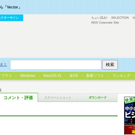
「Vector」
ベクターサイン
ちょい読み!
SELECTION
V
NGS Corporate Site
ド！
イブラリ
Windows
Mac(OS X)
全OS
新着ソフト
ランキング
線
コメント・評価
スクリーンショット
ダウンロード