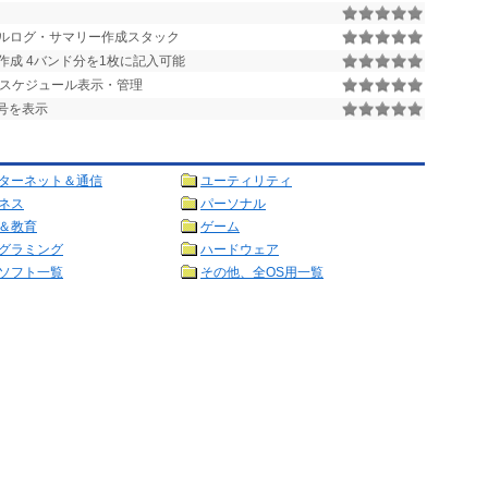
ルログ・サマリー作成スタック
作成 4バンド分を1枚に記入可能
局スケジュール表示・管理
号を表示
ターネット＆通信
ユーティリティ
ネス
パーソナル
＆教育
ゲーム
グラミング
ハードウェア
ソフト一覧
その他、全OS用一覧