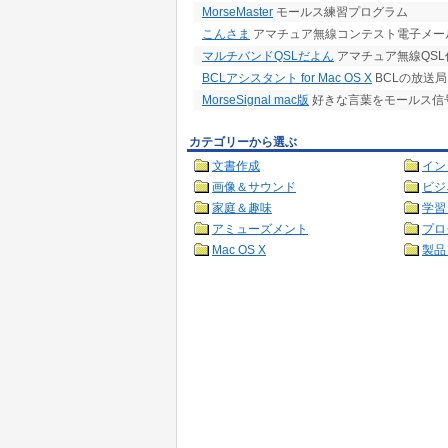
MorseMaster
モールス練習プログラム
こんさま
アマチュア無線コンテスト電子メー
マルチバンドQSLだよん
アマチュア無線QSL
BCLアシスタント for Mac OS X
BCLの放送
MorseSignal mac版
好きな言葉をモールス信
カテゴリーから選ぶ
文書作成
イン
画像＆サウンド
ビジ
家庭＆趣味
学習
アミューズメント
プロ
Mac OS X
製品