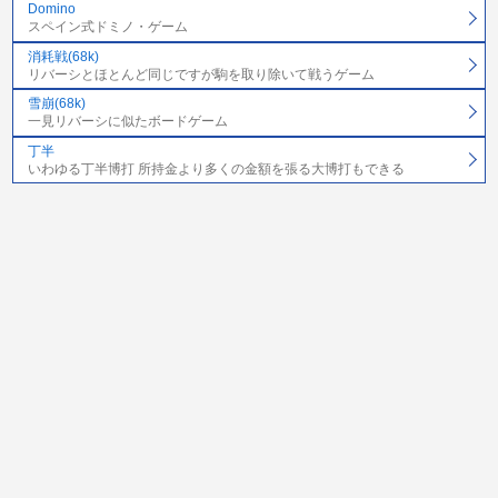
Domino
スペイン式ドミノ・ゲーム
消耗戦(68k)
リバーシとほとんど同じですが駒を取り除いて戦うゲーム
雪崩(68k)
一見リバーシに似たボードゲーム
丁半
いわゆる丁半博打 所持金より多くの金額を張る大博打もできる