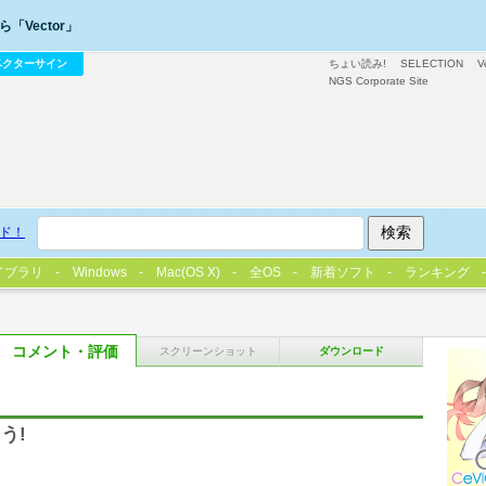
「Vector」
ベクターサイン
ちょい読み!
SELECTION
V
NGS Corporate Site
ド！
イブラリ
Windows
Mac(OS X)
全OS
新着ソフト
ランキング
コメント・評価
スクリーンショット
ダウンロード
う!