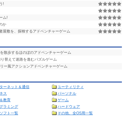
う!
ーム!
のか
者屋敷を、探検するアドベンチャーゲーム
街を散歩するほのぼのアドベンチャーゲーム
切り替えて迷路を進むパズルゲーム
ーリー風アクションアドベンチャーゲーム
ターネット＆通信
ユーティリティ
ネス
パーソナル
＆教育
ゲーム
グラミング
ハードウェア
ソフト一覧
その他、全OS用一覧