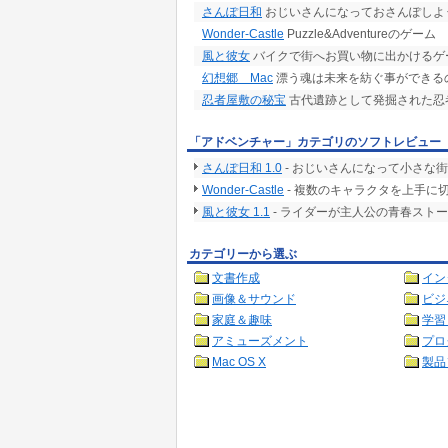
さんぽ日和
おじいさんになっておさんぽしよ
Wonder-Castle
Puzzle&Adventureのゲーム
風と彼女
バイクで街へお買い物に出かけるゲ
幻想郷 Mac
漂う魂は未来を紡ぐ事ができる
忍者屋敷の秘宝
古代遺跡として発掘された忍
「アドベンチャー」カテゴリのソフトレビュー
さんぽ日和 1.0
- おじいさんになって小さな
Wonder-Castle
- 複数のキャラクタを上手に
風と彼女 1.1
- ライダーが主人公の青春スト
カテゴリーから選ぶ
文書作成
イン
画像＆サウンド
ビジ
家庭＆趣味
学習
アミューズメント
プロ
Mac OS X
製品