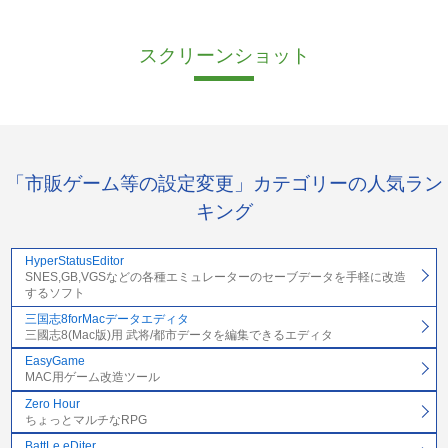
スクリーンショット
「市販ゲーム等の設定変更」カテゴリーの人気ラン
キング
HyperStatusEditor
SNES,GB,VGSなどの各種エミュレーターのセーブデータを手軽に改造
するソフト
三国志8forMacデータエディタ
三國志8(Mac版)用 武将/都市データを編集できるエディタ
EasyGame
MAC用ゲーム改造ツール
Zero Hour
ちょっとマルチなRPG
BattLe eDiter