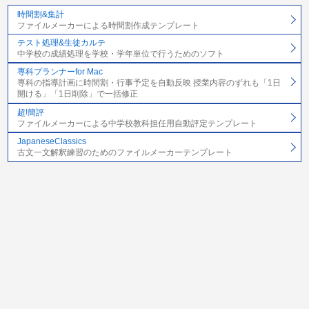
時間割&集計
ファイルメーカーによる時間割作成テンプレート
テスト処理&生徒カルテ
中学校の成績処理を学校・学年単位で行うためのソフト
専科プランナーfor Mac
専科の指導計画に時間割・行事予定を自動反映 授業内容のずれも「1日
開ける」「1日削除」で一括修正
超!簡評
ファイルメーカーによる中学校教科担任用自動評定テンプレート
JapaneseClassics
古文一文解釈練習のためのファイルメーカーテンプレート