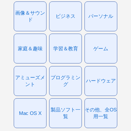
画像＆サウン
ビジネス
パーソナル
ド
家庭＆趣味
学習＆教育
ゲーム
アミューズメ
プログラミン
ハードウェア
ント
グ
製品ソフト一
その他、全OS
Mac OS X
覧
用一覧