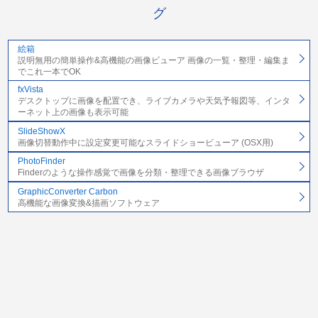
グ
絵箱
説明無用の簡単操作&高機能の画像ビューア 画像の一覧・整理・編集ま
でこれ一本でOK
fxVista
デスクトップに画像を配置でき、ライブカメラや天気予報図等、インタ
ーネット上の画像も表示可能
SlideShowX
画像切替動作中に設定変更可能なスライドショービューア (OSX用)
PhotoFinder
Finderのような操作感覚で画像を分類・整理できる画像ブラウザ
GraphicConverter Carbon
高機能な画像変換&描画ソフトウェア