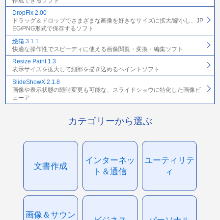
作成できるソフト
DropFix 2.00
ドラッグ＆ドロップでさまざまな画像を好きなサイズに拡大/縮小し、JP
EG/PNG形式で保存するソフト
絵箱 3.1.1
快適な操作性でスピーディに使える画像閲覧・変換・編集ソフト
Resize Paint 1.3
表示サイズを拡大して細部を描き込めるペイントソフト
SlideShowX 2.1.8
画像や表示状態の随時変更も可能な、スライドショウに特化した画像ビ
ューア
カテゴリーから選ぶ
インターネッ
ユーティリテ
文書作成
ト＆通信
ィ
画像＆サウン