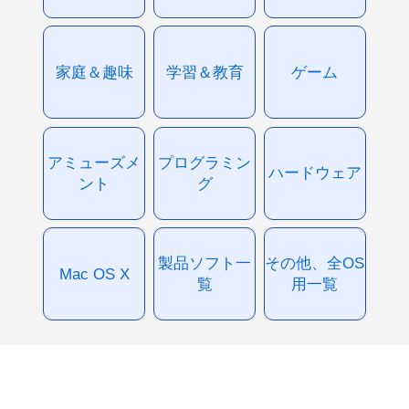
家庭＆趣味
学習＆教育
ゲーム
アミューズメ
プログラミン
ハードウェア
ント
グ
製品ソフト一
その他、全OS
Mac OS X
覧
用一覧